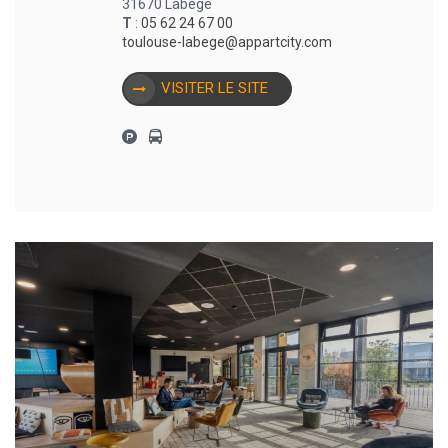
31670 Labège
T
:
05 62 24 67 00
toulouse-labege@appartcity.com
VISITER LE SITE