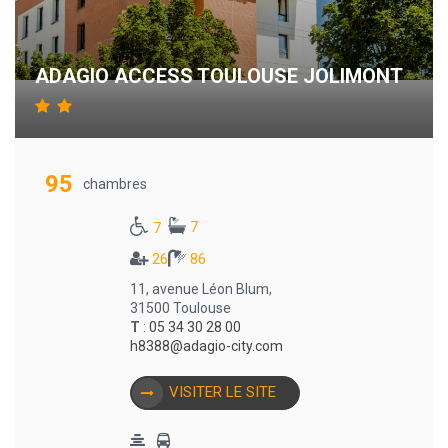
ADAGIO ACCESS TOULOUSE JOLIMONT
95
chambres
7
7
26
86
11, avenue Léon Blum,
31500 Toulouse
T
:
05 34 30 28 00
h8388@adagio-city.com
VISITER LE SITE