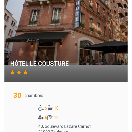
HÔTEL LE COUSTURE
30
chambres
18
2
6
12
40, boulevard Lazare Carnot,
31000 Toulouse