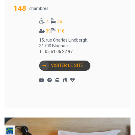
148
chambres
36
4
39
116
15, rue Charles Lindbergh,
31700 Blagnac
T
:
05 61 06 22 97
VISITER LE SITE