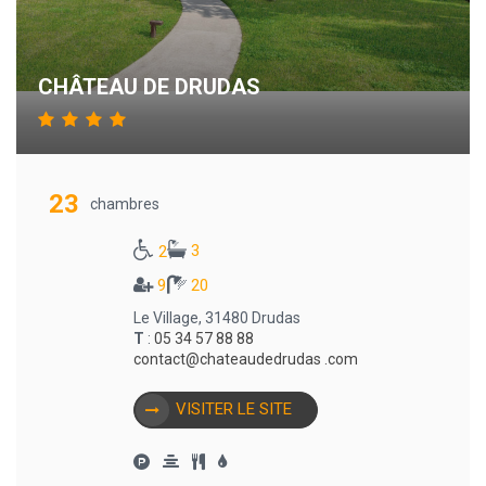
CHÂTEAU DE DRUDAS
23
chambres
3
2
9
20
Le Village, 31480 Drudas
T
:
05 34 57 88 88
contact@chateaudedrudas .com
VISITER LE SITE