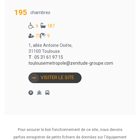
195
chambres
187
9
73
9
1, allée Antoine Osète,
31100 Toulouse
T
:
05 31 61 97 15
toulousemetropole@zenitude-groupe.com
VISITER LE SITE
Pour assurer le bon fonctionnement de ce site, nous devons
1
2
3
•••
6
parfois enregistrer de petits fichiers de données sur l'équipement