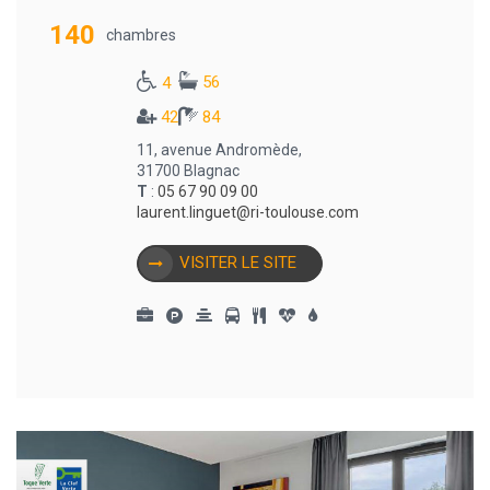
140
chambres
56
4
42
84
11, avenue Andromède,
31700 Blagnac
T
:
05 67 90 09 00
laurent.linguet@ri-toulouse.com
VISITER LE SITE