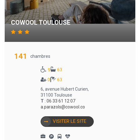
COWOOL TOULOUSE
141
chambres
63
9
0
63
6, avenue Hubert Curien,
31100 Toulouse
T
:
06 33 61 12 07
a.parazols@cowool.co
VISITER LE SITE