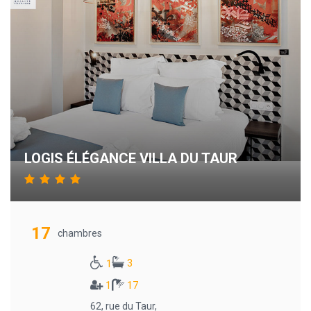
LOGIS ÉLÉGANCE VILLA DU TAUR
17
chambres
3
1
1
17
62, rue du Taur,