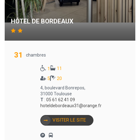
HÔTEL DE BORDEAUX
31
chambres
11
1
5
20
4, boulevard Bonrepos,
31000 Toulouse
T
:
05 61 62 41 09
hoteldebordeaux31@orange.fr
VISITER LE SITE