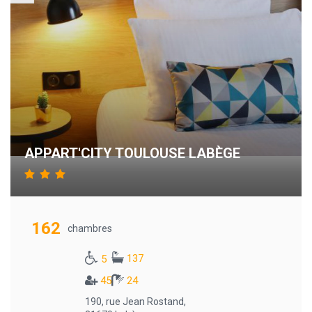
APPART'CITY TOULOUSE LABÈGE
162
chambres
137
5
45
24
190, rue Jean Rostand,