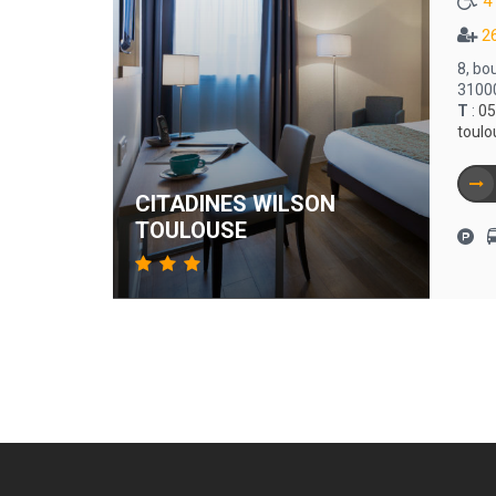
4
2
8, bo
3100
T
:
05
toul
CITADINES WILSON
TOULOUSE