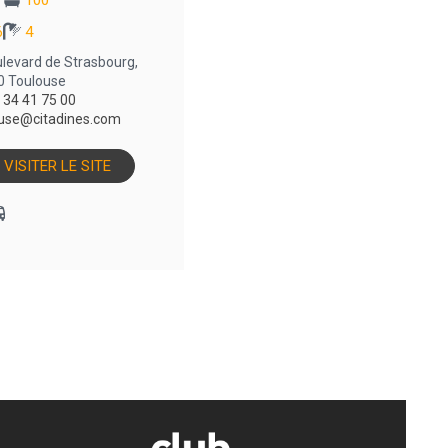
100
6
4
ulevard de Strasbourg,
0 Toulouse
 34 41 75 00
ouse@citadines.com
VISITER LE SITE