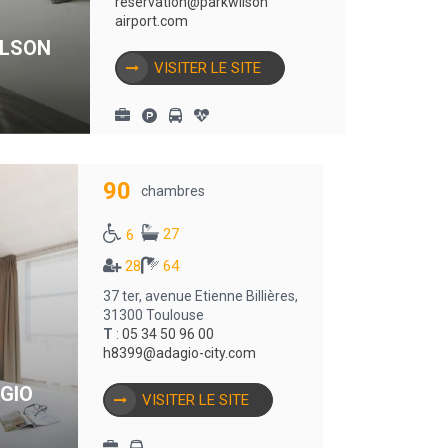
reservation@parkwilson
airport.com
ILSON
VISITER LE SITE
90
chambres
27
6
28
64
37 ter, avenue Etienne Billières,
31300 Toulouse
T
:
05 34 50 96 00
h8399@adagio-city.com
GIO
VISITER LE SITE