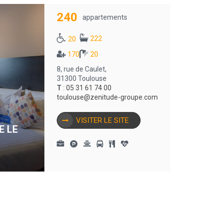
240
appartements
222
20
170
20
8, rue de Caulet,
31300 Toulouse
T
:
05 31 61 74 00
toulouse@zenitude-groupe.com
VISITER LE SITE
E LE