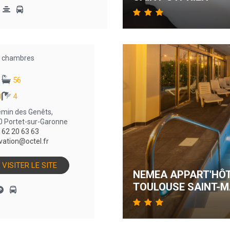
chambres
56
0
4
emin des Genêts,
 Portet-sur-Garonne
 62 20 63 63
vation@octel.fr
VISITER LE SITE
NEMEA APPART'HÔT
TOULOUSE SAINT-M