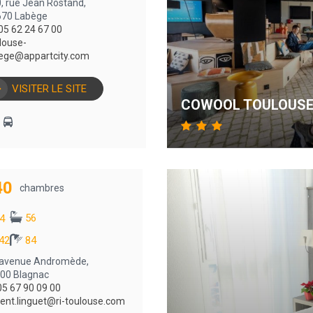
, rue Jean Rostand,
670 Labège
05 62 24 67 00
louse-
ege@appartcity.com
VISITER LE SITE
COWOOL TOULOUS
40
chambres
56
4
42
84
 avenue Andromède,
00 Blagnac
05 67 90 09 00
rent.linguet@ri-toulouse.com