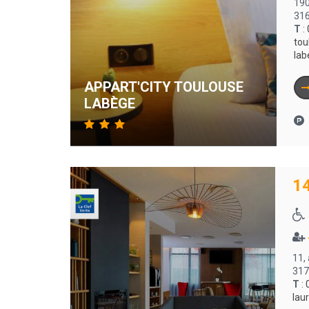
190
31
T
:
tou
lab
APPART'CITY TOULOUSE
LABÈGE
1
11,
317
T
:
lau