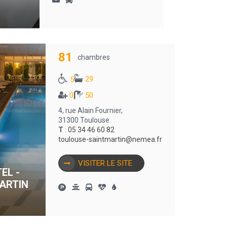
81
chambres
29
5
0
50
4, rue Alain Fournier,
31300 Toulouse
T
:
05 34 46 60 82
toulouse-saintmartin@nemea.fr
VISITER LE SITE
EL -
ARTIN