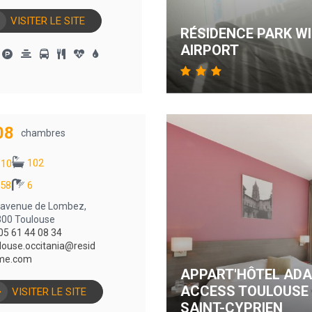
VISITER LE SITE
RÉSIDENCE PARK W
AIRPORT
08
chambres
102
10
58
6
 avenue de Lombez,
00 Toulouse
05 61 44 08 34
louse.occitania@resid
me.com
APPART'HÔTEL ADA
ACCESS TOULOUSE
VISITER LE SITE
SAINT-CYPRIEN