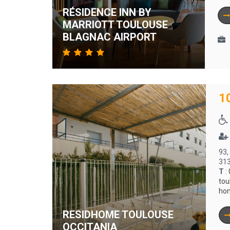
RÉSIDENCE INN BY
MARRIOTT TOULOUSE
BLAGNAC AIRPORT
1
93,
313
T
:
tou
ho
RESIDHOME TOULOUSE
OCCITANIA