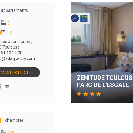
appartements
9
4
90
llées Jean Jaurès,
0 Toulouse
 61 10 24 00
0@adagio-city.com
VISITER LE SITE
ZENITUDE TOULOUS
PARC DE L'ESCALE
4
chambres