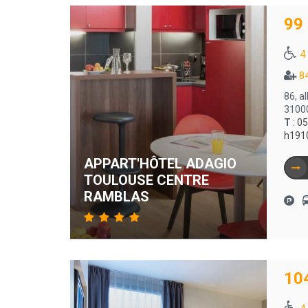
99
4
8
86, a
3100
T
:
05
h191
APPART'HÔTEL ADAGIO
TOULOUSE CENTRE
RAMBLAS
10