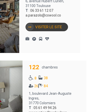
6, avenue Hubert Curien,
31100 Toulouse
T
:
06 33 61 12 07
a.parazols@cowool.co
VISITER LE SITE
E
122
chambres
38
8
26
84
1, boulevard Jean-Auguste
Ingres,
31770 Colomiers
T
:
05 61 49 94 26