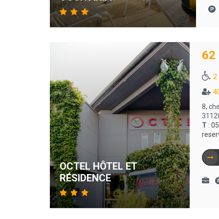
62
2
4
8, ch
31120
T
:
05
reser
OCTEL HÔTEL ET
RÉSIDENCE