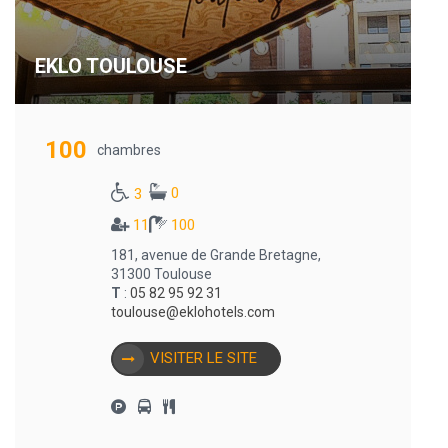
EKLO TOULOUSE
100
chambres
0
3
11
100
181, avenue de Grande Bretagne,
31300 Toulouse
T
:
05 82 95 92 31
toulouse@eklohotels.com
VISITER LE SITE