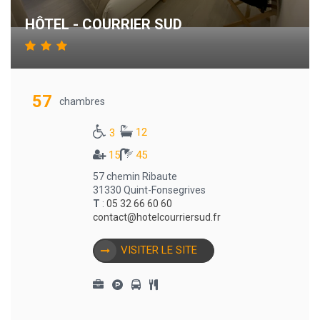
HÔTEL - COURRIER SUD
57
chambres
12
3
15
45
57 chemin Ribaute
31330 Quint-Fonsegrives
T
:
05 32 66 60 60
contact@hotelcourriersud.fr
VISITER LE SITE