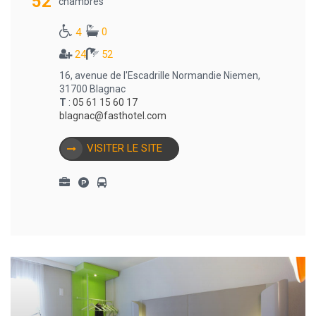
52
chambres
0
4
24
52
16, avenue de l'Escadrille Normandie Niemen,
31700 Blagnac
T
:
05 61 15 60 17
blagnac@fasthotel.com
VISITER LE SITE