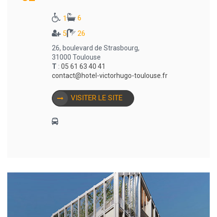
6
1
5
26
26, boulevard de Strasbourg,
31000 Toulouse
T
:
05 61 63 40 41
contact@hotel-victorhugo-toulouse.fr
VISITER LE SITE