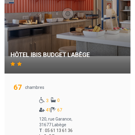
HÔTEL IBIS BUDGET LABÈGE
67
chambres
0
3
41
67
120, rue Garance,
31677 Labège
T
:
05 61 13 61 36