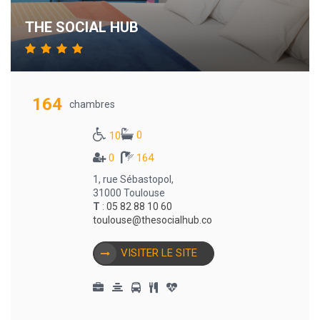
THE SOCIAL HUB
164
chambres
0
10
0
164
1, rue Sébastopol,
31000 Toulouse
T
:
05 82 88 10 60
toulouse@thesocialhub.co
VISITER LE SITE