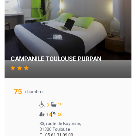
CAMPANILE TOULOUSE PURPAN
75
chambres
19
3
18
56
33, route de Bayonne,
31300 Toulouse
T
:
05 61 31 09 09