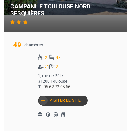
CAMPANILE TOULOUSE NORD
SESQUIÈRES
49
chambres
47
2
21
2
1, rue de Pôle,
31200 Toulouse
T
:
05 62 72 05 66
VISITER LE SITE