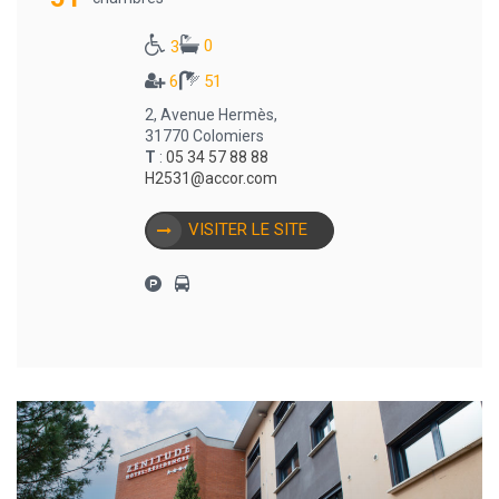
0
3
6
51
2, Avenue Hermès,
31770 Colomiers
T
:
05 34 57 88 88
H2531@accor.com
VISITER LE SITE