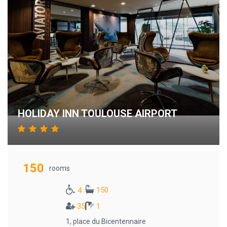
HOLIDAY INN TOULOUSE AIRPORT
150
rooms
150
4
35
1
1, place du Bicentennaire