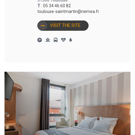
T
:
05 34 46 60 82
toulouse-saintmartin@nemea.fr
VISIT THE SITE