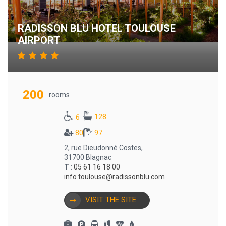
RADISSON BLU HOTEL TOULOUSE
AIRPORT
200
rooms
128
6
80
97
2, rue Dieudonné Costes,
31700 Blagnac
T
:
05 61 16 18 00
info.toulouse@radissonblu.com
VISIT THE SITE