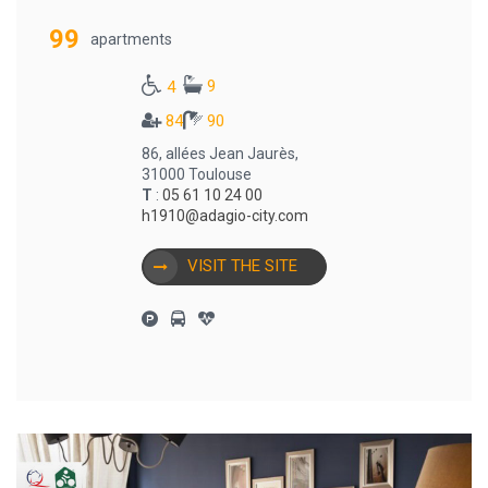
99
apartments
9
4
84
90
86, allées Jean Jaurès,
31000 Toulouse
T
:
05 61 10 24 00
h1910@adagio-city.com
VISIT THE SITE