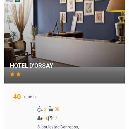
HOTEL D'ORSAY
40
rooms
30
2
10
7
8, boulevard Bonrepos,