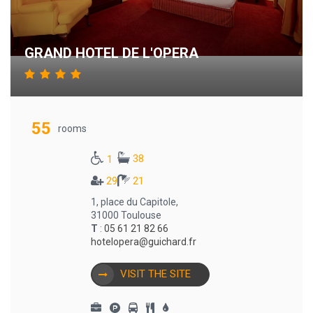
GRAND HOTEL DE L'OPERA
55
rooms
38
1
29
21
1, place du Capitole,
31000 Toulouse
T
:
05 61 21 82 66
hotelopera@guichard.fr
VISIT THE SITE