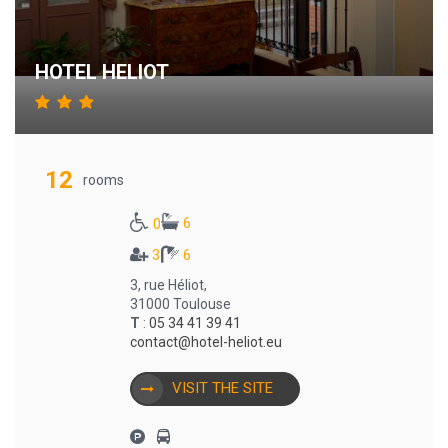
HOTEL HELIOT
12
rooms
6
0
3
6
3, rue Héliot,
31000 Toulouse
T
:
05 34 41 39 41
contact@hotel-heliot.eu
VISIT THE SITE