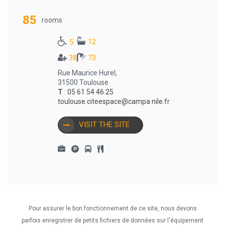
85
rooms
12
5
38
73
Rue Maurice Hurel,
31500 Toulouse
T
:
05 61 54 46 25
toulouse.citeespace@campa nile.fr
VISIT THE SITE
Pour assurer le bon fonctionnement de ce site, nous devons
1
•••
3
4
5
6
parfois enregistrer de petits fichiers de données sur l'équipement