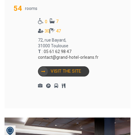
54
rooms
7
0
30
47
72, rue Bayard,
31000 Toulouse
T
:
05 61 62 98 47
contact@grand-hotel-orleans.fr
VISIT THE SITE