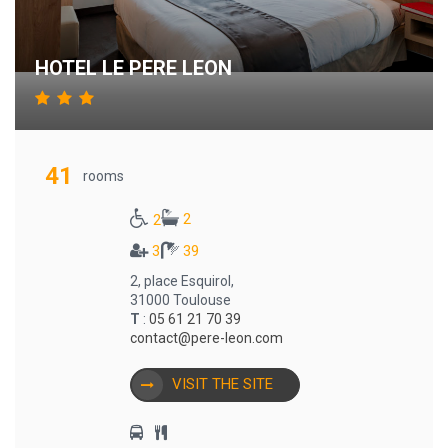
HOTEL LE PERE LEON
41
rooms
2
2
3
39
2, place Esquirol,
31000 Toulouse
T
:
05 61 21 70 39
contact@pere-leon.com
VISIT THE SITE