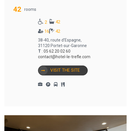
42
rooms
42
2
16
42
38-40, route d'Espagne,
31120 Portet-sur-Garonne
T
:
05 62 20 02 60
contact@hotel-le-trefle.com
VISIT THE SITE