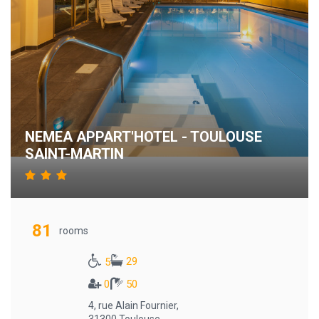
NEMEA APPART'HOTEL - TOULOUSE
SAINT-MARTIN
81
rooms
29
5
0
50
4, rue Alain Fournier,
31300 Toulouse