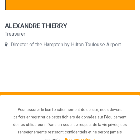
ALEXANDRE THIERRY
Treasurer
Director of the Hampton by Hilton Toulouse Airport
Exploore
Subscribe
to get latest offers and
Pour assurer le bon fonctionnement de ce site, nous devons
deals to day
parfois enregistrer de petits fichiers de données sur l'équipement
Mention légales
Politiques de confidentialité
de nos utilisateurs. Dans un souci de respect de la vie privée, ces
renseignements resteront confidentiels et ne seront jamais
En savoir plus
partagés.