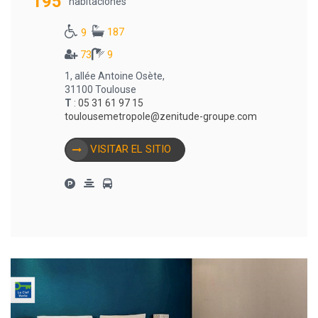
195
habitaciones
187
9
73
9
1, allée Antoine Osète,
31100 Toulouse
T
:
05 31 61 97 15
toulousemetropole@zenitude-groupe.com
VISITAR EL SITIO