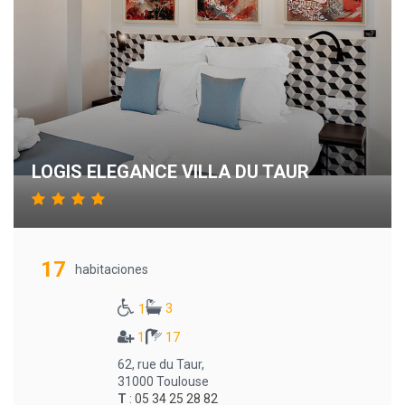
LOGIS ELEGANCE VILLA DU TAUR
17
habitaciones
3
1
1
17
62, rue du Taur,
31000 Toulouse
T
:
05 34 25 28 82