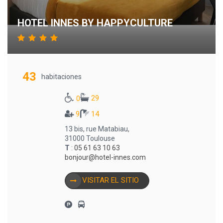
HOTEL INNES BY HAPPYCULTURE
43
habitaciones
29
0
9
14
13 bis, rue Matabiau,
31000 Toulouse
T
:
05 61 63 10 63
bonjour@hotel-innes.com
VISITAR EL SITIO