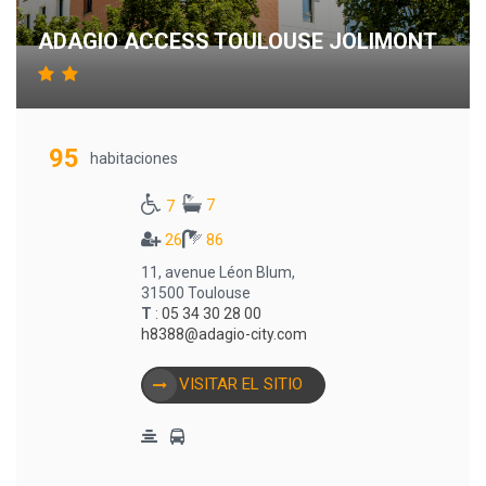
ADAGIO ACCESS TOULOUSE JOLIMONT
95
habitaciones
7
7
26
86
11, avenue Léon Blum,
31500 Toulouse
T
:
05 34 30 28 00
h8388@adagio-city.com
VISITAR EL SITIO