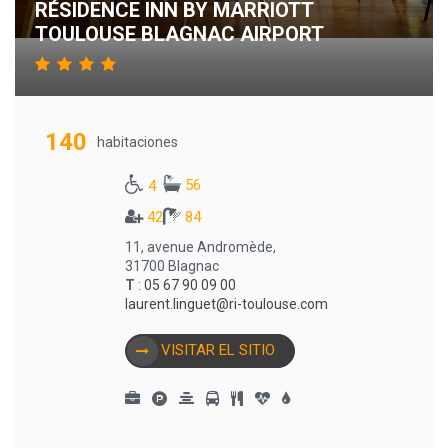
RÉSIDENCE INN BY MARRIOTT
TOULOUSE BLAGNAC AIRPORT
140
habitaciones
56
4
42
84
11, avenue Andromède,
31700 Blagnac
T
:
05 67 90 09 00
laurent.linguet@ri-toulouse.com
VISITAR EL SITIO