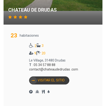
CHATEAU DE DRUDAS
23
habitaciones
3
2
9
20
Le Village, 31480 Drudas
T
:
05 34 57 88 88
contact@chateaudedrudas .com
VISITAR EL SITIO