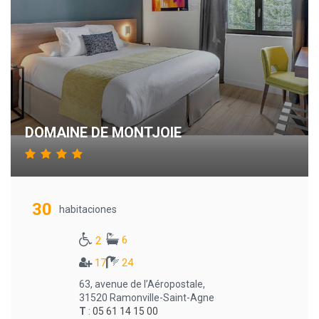
DOMAINE DE MONTJOIE
30
habitaciones
6
2
17
24
63, avenue de l’Aéropostale,
31520 Ramonville-Saint-Agne
T
:
05 61 14 15 00