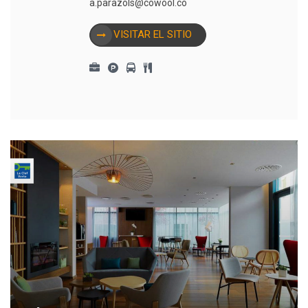
a.parazols@cowool.co
VISITAR EL SITIO