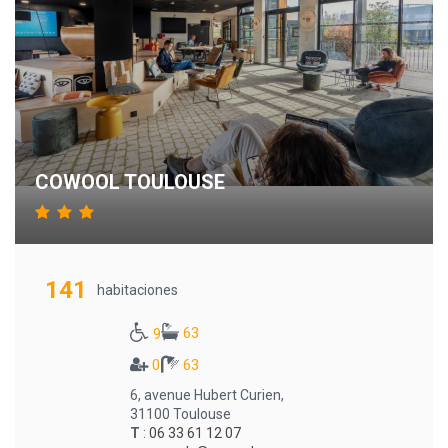
COWOOL TOULOUSE
141
habitaciones
63
9
0
63
6, avenue Hubert Curien,
31100 Toulouse
T
:
06 33 61 12 07