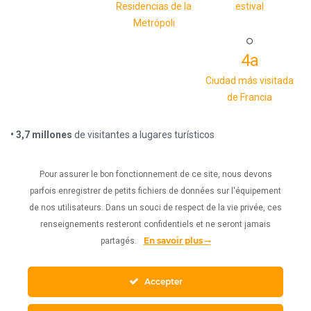
Residencias de la
estival
Metrópoli
4a
Ciudad más visitada
de Francia
• 3,7 millones
de visitantes a lugares turísticos
• 2,6 millones
de visitas al sitio web de
toulouseatout.com
• 5,2 millones
de pernoctaciones en Toulouse
Pour assurer le bon fonctionnement de ce site, nous devons
Origen: Toulouse a Tout y la Agencia de Atractividad de Toulouse
parfois enregistrer de petits fichiers de données sur l'équipement
Metrópoli 2023
de nos utilisateurs. Dans un souci de respect de la vie privée, ces
renseignements resteront confidentiels et ne seront jamais
En savoir plus
partagés.
Accepter