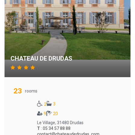
CHATEAU DE DRUDAS
23
rooms
3
2
9
20
Le Village, 31480 Drudas
T
:
05 34 57 88 88
contact@chateaudedrudas .com