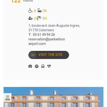
122
rooms
38
8
26
84
1, boulevard Jean-Auguste Ingres,
31770 Colomiers
T
:
05 61 49 94 26
reservation@parkwilson
airport.com
VISIT THE SITE