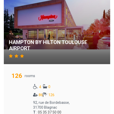
HAMPTON BY HILTON TOULOUSE
AIRPORT
126
rooms
0
4
86
126
92, rue de Bordebasse,
31700 Blagnac
T
:
05 35 37 50 00