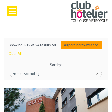
Showing 1-12 of 24 results for
Airport: north-west
Clear All
Sort by:
Name - Ascending