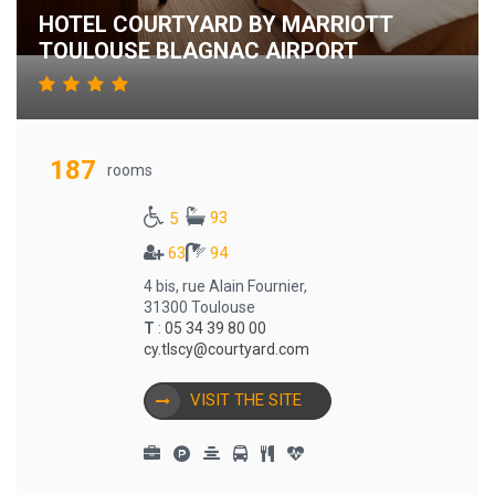
HOTEL COURTYARD BY MARRIOTT
TOULOUSE BLAGNAC AIRPORT
187
rooms
93
5
63
94
4 bis, rue Alain Fournier,
31300 Toulouse
T
:
05 34 39 80 00
cy.tlscy@courtyard.com
VISIT THE SITE