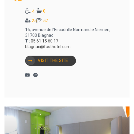
0
4
25
52
16, avenue de l'Escadrille Normandie Niemen,
31700 Blagnac
T
:
05 61 15 60 17
blagnac@fasthotel.com
VISIT THE SITE