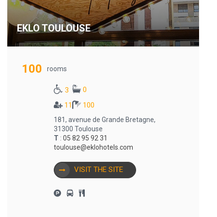
EKLO TOULOUSE
100
rooms
0
3
11
100
181, avenue de Grande Bretagne,
31300 Toulouse
T
:
05 82 95 92 31
toulouse@eklohotels.com
VISIT THE SITE