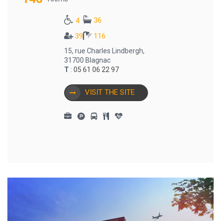
36
4
39
116
15, rue Charles Lindbergh,
31700 Blagnac
T
:
05 61 06 22 97
VISIT THE SITE