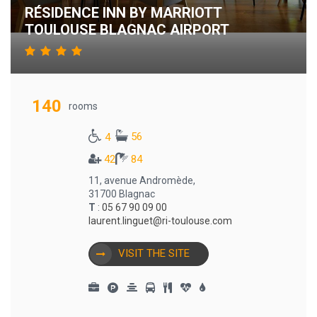
RÉSIDENCE INN BY MARRIOTT
TOULOUSE BLAGNAC AIRPORT
140
rooms
56
4
42
84
11, avenue Andromède,
31700 Blagnac
T
:
05 67 90 09 00
laurent.linguet@ri-toulouse.com
VISIT THE SITE