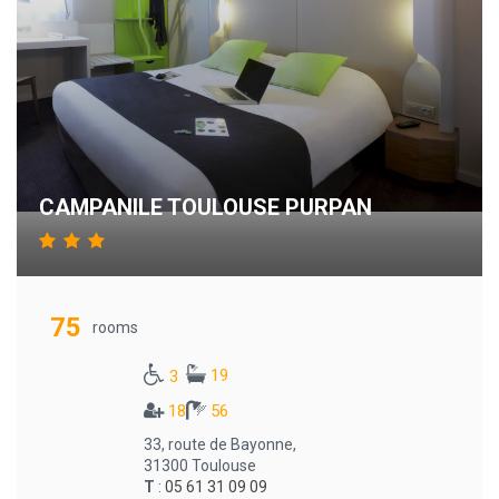
CAMPANILE TOULOUSE PURPAN
75
rooms
19
3
18
56
33, route de Bayonne,
31300 Toulouse
T
:
05 61 31 09 09