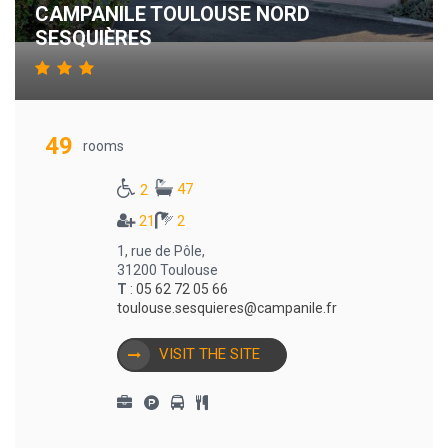
CAMPANILE TOULOUSE NORD
SESQUIÈRES
49
rooms
47
2
21
2
1, rue de Pôle,
31200 Toulouse
T
:
05 62 72 05 66
toulouse.sesquieres@campanile.fr
VISIT THE SITE