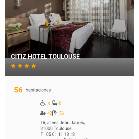
CITIZ HOTEL TOULOUSE
56
habitaciones
0
3
42
56
18, allées Jean Jaurès,
31000 Toulouse
T
:
05 61 11 18 18