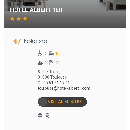
HOTEL ALBERT 1ER
47
habitaciones
19
2
21
28
8, rue Rivals,
31000 Toulouse
T
:
05 61 21 17 91
toulouse@hotel-albert1.com
VISITAR EL SITIO