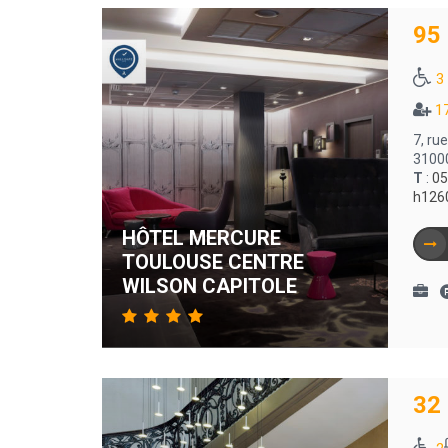
95
3
1
7, ru
3100
T
:
05
h126
HÔTEL MERCURE
TOULOUSE CENTRE
WILSON CAPITOLE
32