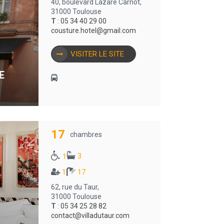
40, boulevard Lazare Carnot,
31000 Toulouse
T
:
05 34 40 29 00
cousture.hotel@gmail.com
VISITER LE SITE
E
17
chambres
3
1
1
17
62, rue du Taur,
31000 Toulouse
T
:
05 34 25 28 82
contact@villadutaur.com