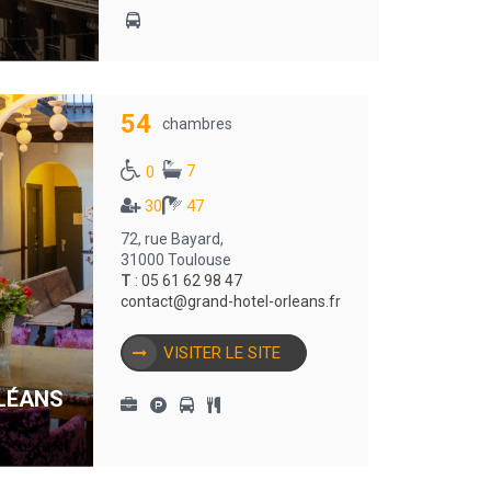
54
chambres
7
0
30
47
72, rue Bayard,
31000 Toulouse
T
:
05 61 62 98 47
contact@grand-hotel-orleans.fr
VISITER LE SITE
LÉANS