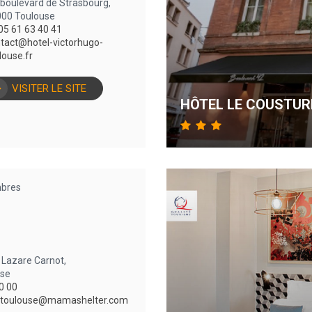
 boulevard de Strasbourg,
00 Toulouse
05 61 63 40 41
tact@hotel-victorhugo-
louse.fr
VISITER LE SITE
HÔTEL LE COUSTUR
bres
 Lazare Carnot,
use
0 00
toulouse@mamashelter.com