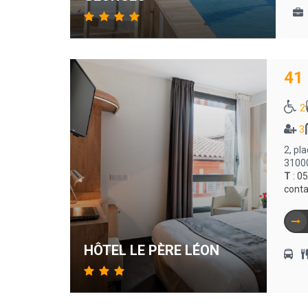
41
2
3
2, pla
3100
T
:
05
cont
HÔTEL LE PÈRE LÉON