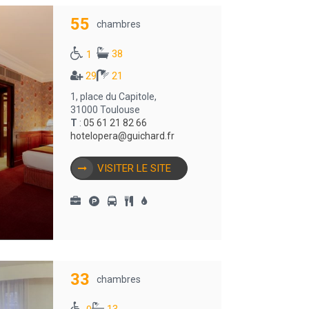
55
chambres
38
1
29
21
1, place du Capitole,
31000 Toulouse
T
:
05 61 21 82 66
hotelopera@guichard.fr
VISITER LE SITE
33
chambres