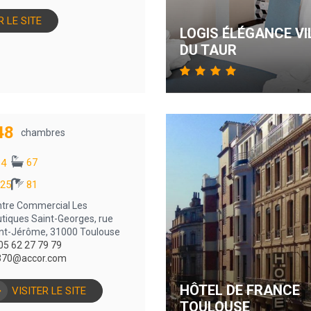
R LE SITE
LOGIS ÉLÉGANCE VI
DU TAUR
48
chambres
67
4
25
81
tre Commercial Les
tiques Saint-Georges, rue
nt-Jérôme, 31000 Toulouse
05 62 27 79 79
370@accor.com
HÔTEL DE FRANCE
VISITER LE SITE
TOULOUSE