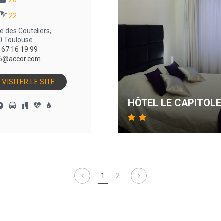
20
22
ue des Couteliers,
0 Toulouse
 67 16 19 99
6@accor.com
VISITER LE SITE
HÔTEL LE CAPITOLE
1
2