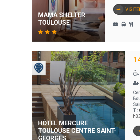
VISITE
MAMA SHELTER
TOULOUSE
1
Cen
Bou
Sai
T
:
h0
HÔTEL MERCURE
TOULOUSE CENTRE SAINT-
GEORGES