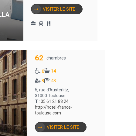
VISITER LE SITE
LLA
62
chambres
14
0
8
48
5, rue d'Austerlitz,
31000 Toulouse
T
:
05 61 21 88 24
http://hotel-france-
toulouse.com
VISITER LE SITE