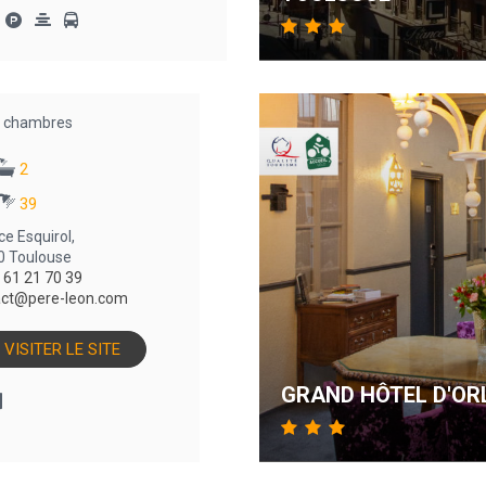
chambres
2
39
ce Esquirol,
0 Toulouse
 61 21 70 39
act@pere-leon.com
VISITER LE SITE
GRAND HÔTEL D'OR