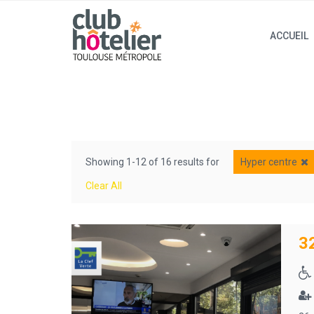
ACCUEIL
Showing 1-12 of 16 results for
Hyper centre
Clear All
3