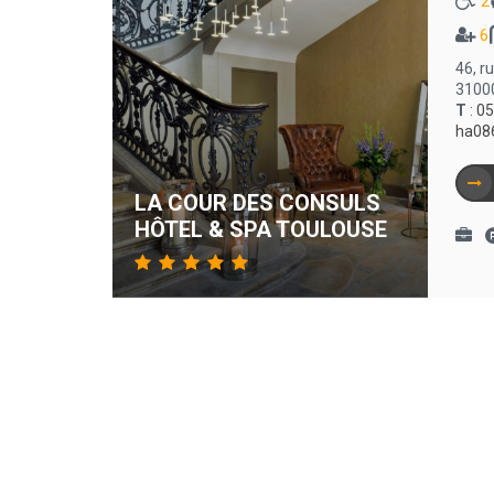
2
6
46, r
3100
T
:
05
ha08
LA COUR DES CONSULS
HÔTEL & SPA TOULOUSE