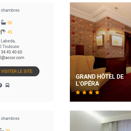
chambres
50
7
45
e Labeda,
0 Toulouse
 34 45 40 60
0@accor.com
VISITER LE SITE
GRAND HÔTEL DE
L'OPÉRA
chambres