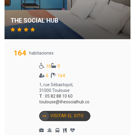
THE SOCIAL HUB
164
habitaciones
0
10
0
164
1, rue Sébastopol,
31000 Toulouse
T
:
05 82 88 10 60
toulouse@thesocialhub.co
VISITAR EL SITO