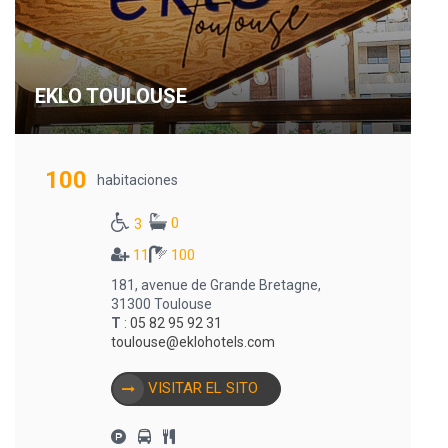
EKLO TOULOUSE
100
habitaciones
0
3
11
100
181, avenue de Grande Bretagne,
31300 Toulouse
T
:
05 82 95 92 31
toulouse@eklohotels.com
VISITAR EL SITO