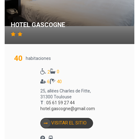
HOTEL GASCOGNE
40
habitaciones
0
2
6
40
25, allées Charles de Fitte,
31300 Toulouse
T
:
05 61 59 27 44
hotel.gascogne@gmail.com
VISITAR EL SITIO