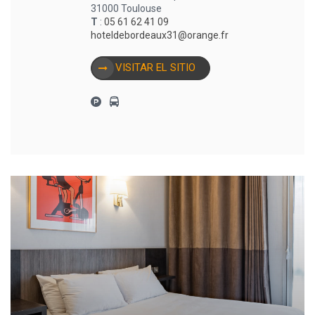
31000 Toulouse
T
:
05 61 62 41 09
hoteldebordeaux31@orange.fr
VISITAR EL SITIO