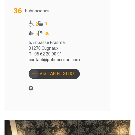
36
habitaciones
0
2
5
36
5, impasse Erasme,
31270 Cugnaux
T
:
05 62 20 90 91
contact@patiooccitan.com
VISITAR EL SITIO