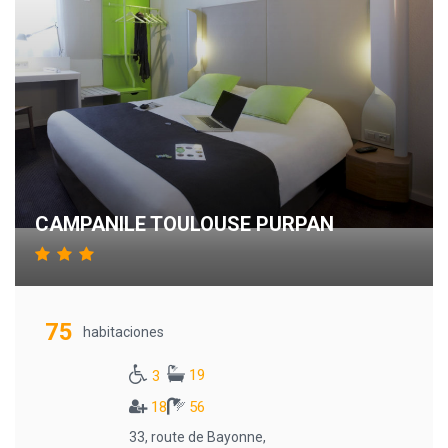
CAMPANILE TOULOUSE PURPAN
75
habitaciones
19
3
18
56
33, route de Bayonne,