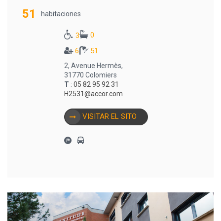
51
habitaciones
0
3
6
51
2, Avenue Hermès,
31770 Colomiers
T
:
05 82 95 92 31
H2531@accor.com
VISITAR EL SITO