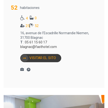
52
habitaciones
0
4
25
52
16, avenue de l'Escadrille Normandie Niemen,
31700 Blagnac
T
:
05 61 15 60 17
blagnac@fasthotel.com
VISITAR EL SITO