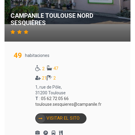
CAMPANILE TOULOUSE NORD
SESQUIÈRES
49
habitaciones
47
2
21
2
1, rue de Pôle,
31200 Toulouse
T
:
05 62 72 05 66
toulouse.sesquieres@campanile.fr
VISITAR EL SITO