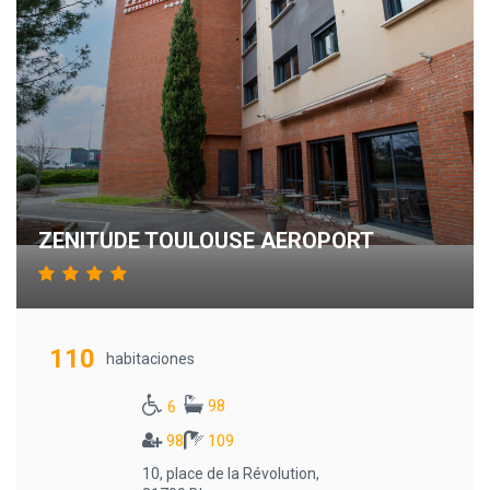
ZENITUDE TOULOUSE AEROPORT
110
habitaciones
98
6
98
109
10, place de la Révolution,