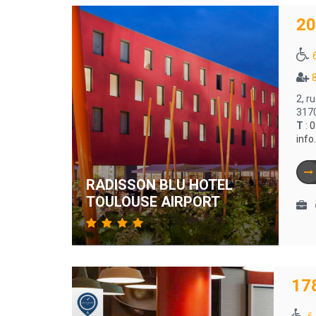
20
8
2, r
317
T
:
0
info
RADISSON BLU HOTEL
TOULOUSE AIRPORT
17