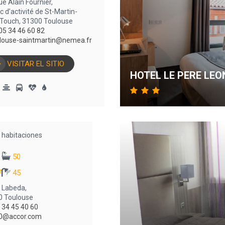
rue Alain Fournier,
c d’activité de St-Martin-
Touch, 31300 Toulouse
05 34 46 60 82
louse-saintmartin@nemea.fr
VISITAR EL SITIO
HOTEL LE PERE LEO
habitaciones
50
7
45
e Labeda,
0 Toulouse
 34 45 40 60
0@accor.com