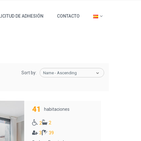
ICITUD DE ADHESIÓN
CONTACTO
Sort by:
Name - Ascending
41
habitaciones
2
2
3
39