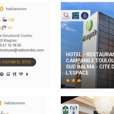
0
habitaciones
128
6
0
97
ue Dieudonné Costes,
00 Blagnac
5 61 16 18 00
.toulouse@radissonblu.com
HOTEL - RESTAURA
CAMPANILE TOULO
VISITAR EL SITIO
SUD BALMA - CITE 
L'ESPACE
8
habitaciones