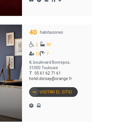
40
habitaciones
30
2
10
7
8, boulevard Bonrepos,
31000 Toulouse
T
:
05 61 62 71 61
hotel.dorsay@orange.fr
VISITAR EL SITIO