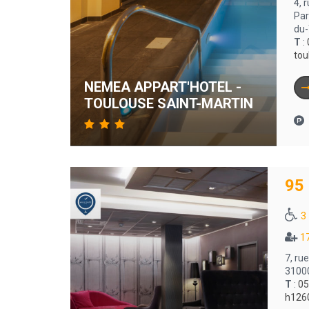
4, 
Par
du-
T
:
tou
NEMEA APPART'HOTEL -
TOULOUSE SAINT-MARTIN
95
3
1
7, ru
3100
T
:
05
h126