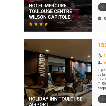
HOTEL MERCURE
TOULOUSE CENTRE
WILSON CAPITOLE
15
4
3
1, pl
de la
3170
T
:
05
tlsa
HOLIDAY INN TOULOUSE
AIRPORT