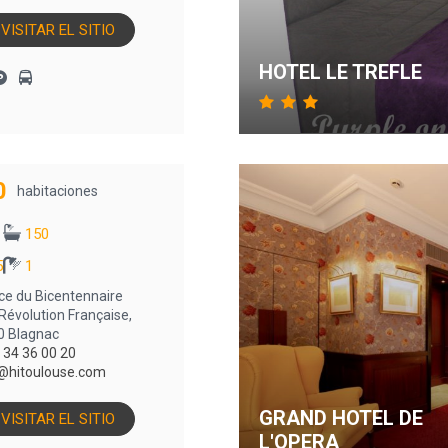
VISITAR EL SITIO
HOTEL LE TREFLE
0
habitaciones
150
5
1
ace du Bicentennaire
 Révolution Française,
0 Blagnac
 34 36 00 20
p@hitoulouse.com
GRAND HOTEL DE
VISITAR EL SITIO
L'OPERA