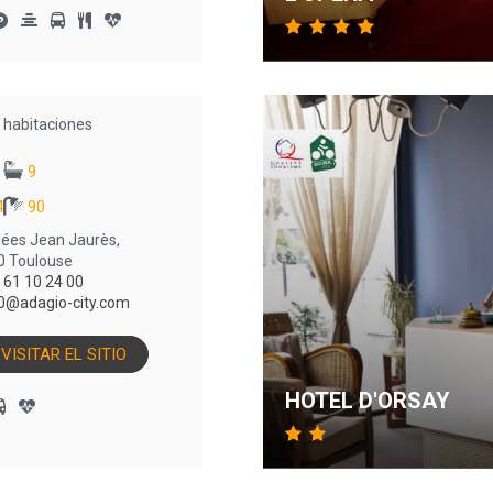
habitaciones
9
4
90
llées Jean Jaurès,
0 Toulouse
 61 10 24 00
0@adagio-city.com
VISITAR EL SITIO
HOTEL D'ORSAY