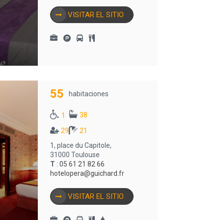
VISITAR EL SITIO
55
habitaciones
38
1
29
21
1, place du Capitole,
31000 Toulouse
T
:
05 61 21 82 66
hotelopera@guichard.fr
VISITAR EL SITIO