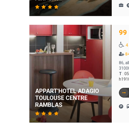
99
4
8
86, a
3100
T
:
05
h191
APPART'HOTEL ADAGIO
TOULOUSE CENTRE
RAMBLAS