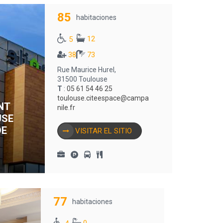
85
habitaciones
12
5
38
73
Rue Maurice Hurel,
31500 Toulouse
T
:
05 61 54 46 25
toulouse.citeespace@campa
NT
nile.fr
USE
DE
VISITAR EL SITIO
77
habitaciones