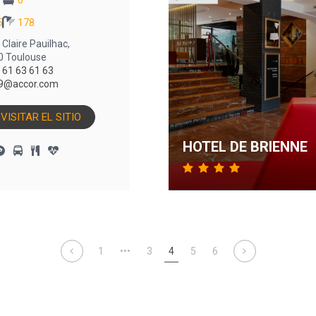
0
5
178
 Claire Pauilhac,
0 Toulouse
 61 63 61 63
9@accor.com
VISITAR EL SITIO
HOTEL DE BRIENNE
1
•••
3
4
5
6