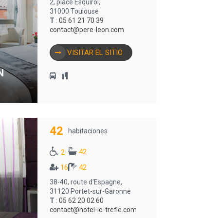
2, place Esquirol,
31000 Toulouse
T
:
05 61 21 70 39
contact@pere-leon.com
VISITAR EL SITIO
N
42
habitaciones
42
2
16
42
38-40, route d'Espagne,
31120 Portet-sur-Garonne
T
:
05 62 20 02 60
contact@hotel-le-trefle.com