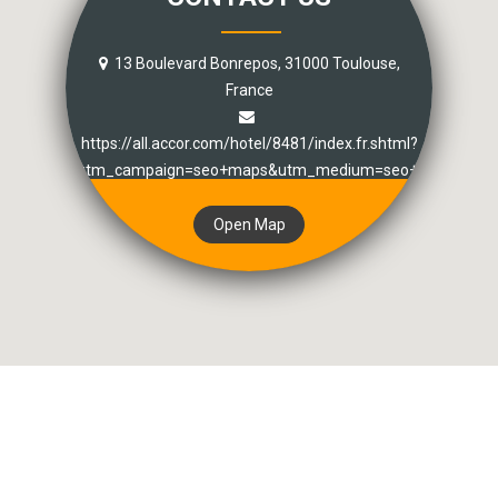
13 Boulevard Bonrepos, 31000 Toulouse,
France
https://all.accor.com/hotel/8481/index.fr.shtml?
utm_campaign=seo+maps&utm_medium=seo+maps&utm_
Open Map